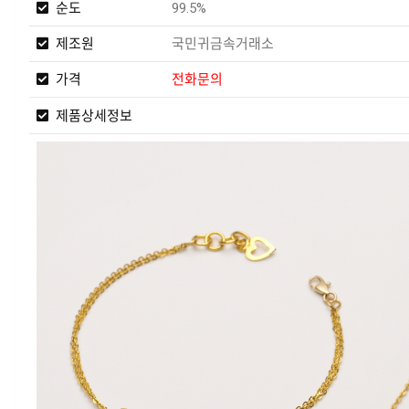
순도
99.5%
제조원
국민귀금속거래소
가격
전화문의
제품상세정보