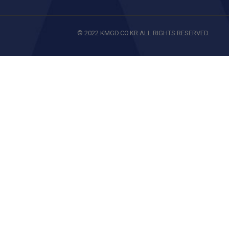
© 2022 KMGD.CO.KR ALL RIGHTS RESERVED.