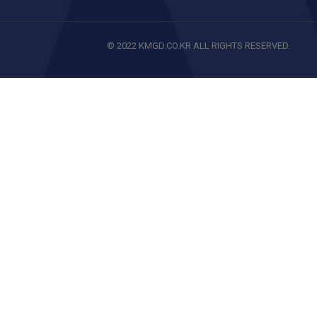
© 2022 KMGD.CO.KR ALL RIGHTS RESERVED.